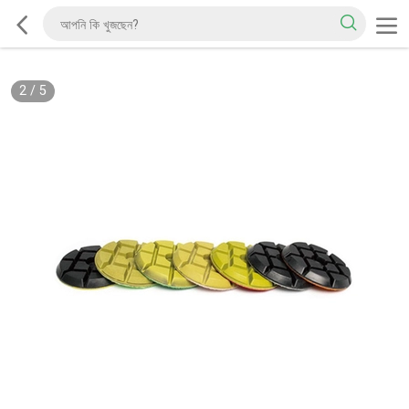
2
/
5